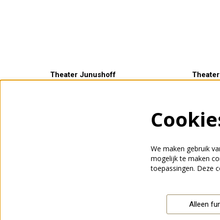
Theater Junushoff
Theater
Plantsoen 3
Openings
6701 AS Wageningen
ma t/m v
Cookie
0317 465500
een uur 
info@junushoff.nl
voorstell
We maken gebruik van
mogelijk te maken con
toepassingen. Deze c
Alleen fu