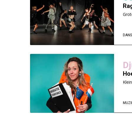
Rag
Grot
DANS
D
Hoe
Klei
MUZI