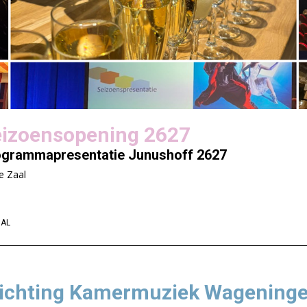
izoensopening 2627
ogrammapresentatie Junushoff 2627
e Zaal
IAL
tichting Kamermuziek Wagening