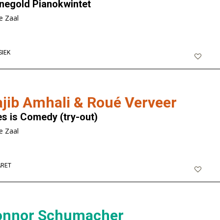
negold Pianokwintet
e Zaal
SIEK
jib Amhali & Roué Verveer
es is Comedy (try-out)
e Zaal
RET
onnor Schumacher