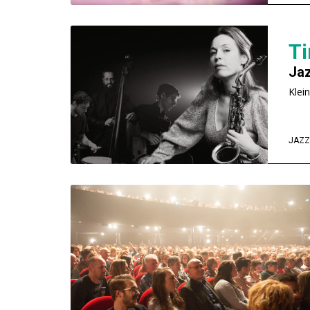
T
Jaz
Klei
JAZZ