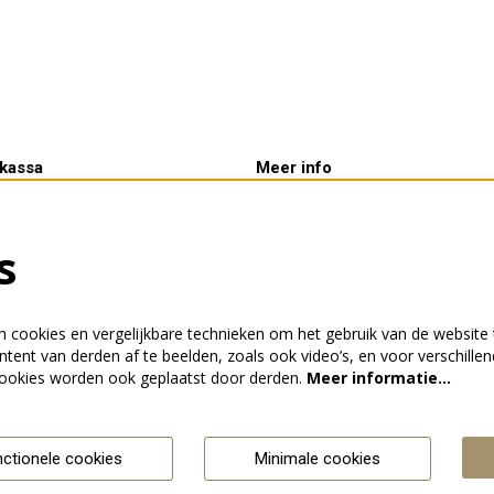
kassa
Meer info
tijden:
Verhuur
rij 10.00 - 14.00 uur &
Kaartverkoop
s
voor aanvang van een
ing
 cookies en vergelijkbare technieken om het gebruik van de website 
tent van derden af te beelden, zoals ook video’s, en voor verschille
ookies worden ook geplaatst door derden.
Meer informatie…
nctionele cookies
Minimale cookies