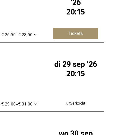
’26
20:15
Tickets
€ 26,50–€ 28,50
di 29 sep ’26
20:15
uitverkocht
€ 29,00–€ 31,00
wo 30 sep