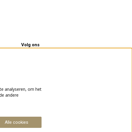
Volg ons
Meld je aan voor de nieuwsbrief
te analyseren, om het
nde andere
Aanmelden
Deze site wordt beschermd door reCAPTCHA, dataverwerking
Alle cookies
gebeurt in overeenstemming met de
Cloud Data Processing
Addendum
van Google.