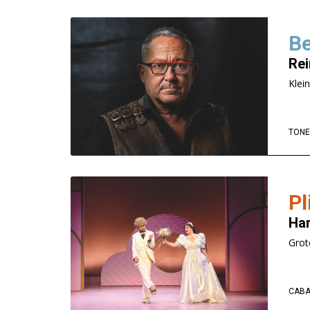
Be
Rei
Klei
TONE
Pl
Har
Grot
CABA