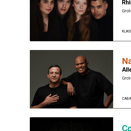
Rhi
Grot
KLAS
Na
All
Grot
CABA
C