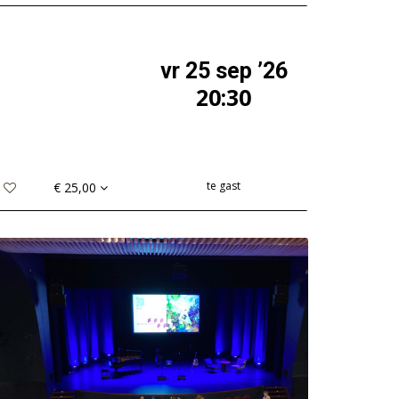
vr 25 sep ’26
20:30
te gast
€ 25,00