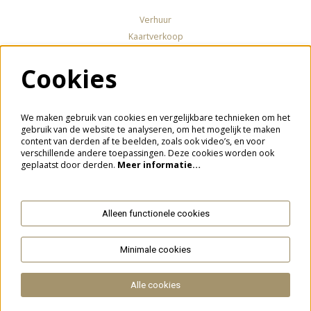
Verhuur
Kaartverkoop
Cookies
Volg ons
We maken gebruik van cookies en vergelijkbare technieken om het
gebruik van de website te analyseren, om het mogelijk te maken
content van derden af te beelden, zoals ook video’s, en voor
verschillende andere toepassingen. Deze cookies worden ook
Meld je aan voor de nieuwsbrief
geplaatst door derden.
Meer informatie…
Alleen functionele cookies
Aanmelden
Minimale cookies
Deze site wordt beschermd door reCAPTCHA, dataverwerking gebeurt in overeenstemming met de
Cloud Data Processing
Addendum
van Google.
Alle cookies