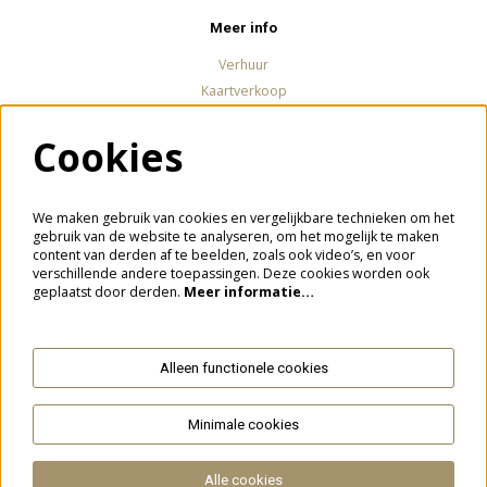
Meer info
Verhuur
Kaartverkoop
Cookies
Volg ons
We maken gebruik van cookies en vergelijkbare technieken om het
gebruik van de website te analyseren, om het mogelijk te maken
content van derden af te beelden, zoals ook video’s, en voor
verschillende andere toepassingen. Deze cookies worden ook
Meld je aan voor de nieuwsbrief
geplaatst door derden.
Meer informatie…
Alleen functionele cookies
Aanmelden
Minimale cookies
Deze site wordt beschermd door reCAPTCHA, dataverwerking gebeurt in overeenstemming met de
Cloud Data Processing
Addendum
van Google.
Alle cookies