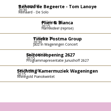
vr 18 sep ’26
Behoud de Begeerte - Tom Lanoye
20:30
Reinaard - De Solo
do 24 sep ’26
Plien & Bianca
20:15
Harrekidee! (reprise)
vr 25 sep ’26
Tineke Postma Group
20:30
Jazz in Wageningen Concert
za 26 sep ’26
Seizoensopening 2627
20:15
Programmapresentatie Junushoff 2627
ma 28 sep ’26
Stichting Kamermuziek Wageningen
20:15
Rhinegold Pianokwintet