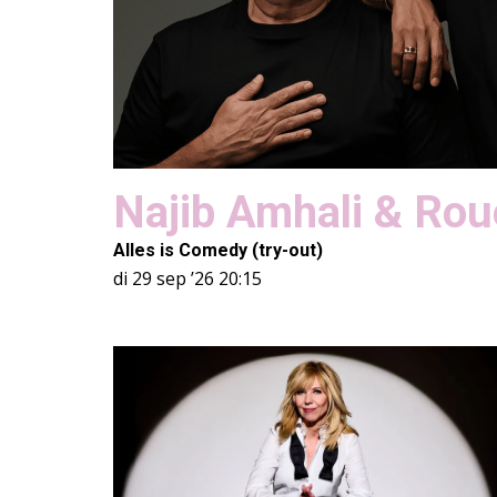
Najib Amhali & Rou
Alles is Comedy (try-out)
di 29 sep ’26
20:15