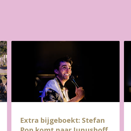
Extra bijgeboekt: Stefan
Pop komt naar Junushoff