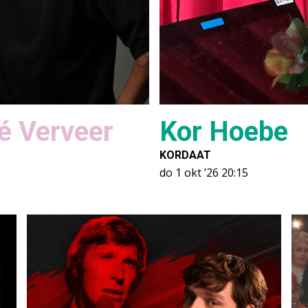
é Verveer
Kor Hoebe
KORDAAT
do 1 okt ’26
20:15