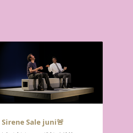
Sirene Sale juni🚨