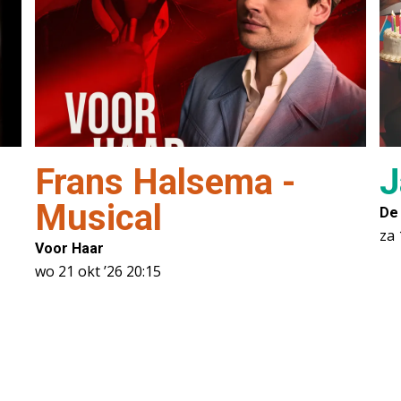
Frans Halsema -
J
Musical
De
za 
Voor Haar
wo 21 okt ’26
20:15