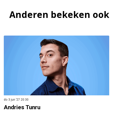
Anderen bekeken ook
Overslaan
do 3 jun ’27
20:30
vr
Andries Tunru
R