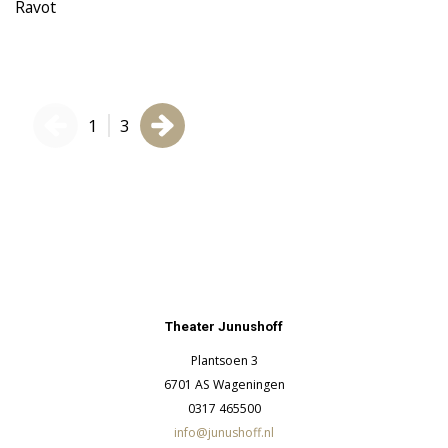
Ravot
S
1
3
Theater Junushoff
Plantsoen 3
6701 AS Wageningen
0317 465500
info@junushoff.nl