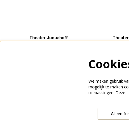
Theater Junushoff
Theater
Plantsoen 3
Openings
6701 AS Wageningen
ma t/m v
Cookie
0317 465500
een uur 
info@junushoff.nl
voorstell
We maken gebruik van
mogelijk te maken con
toepassingen. Deze c
Alleen fu