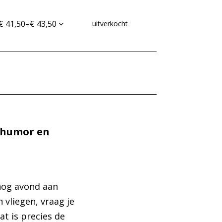
€ 41,50–€ 43,50
uitverkocht
Inzoomen
l humor en
nog avond aan
 vliegen, vraag je
t is precies de