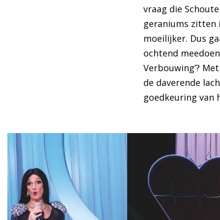
vraag die Schouten
geraniums zitten 
moeilijker. Dus g
ochtend meedoen m
Verbouwing’? Met
de daverende lach
goedkeuring van h
Overslaan