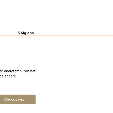
Volg ons
Meld je aan voor de nieuwsbrief
te analyseren, om het
nde andere
Aanmelden
Deze site wordt beschermd door reCAPTCHA, dataverwerking
Alle cookies
gebeurt in overeenstemming met de
Cloud Data Processing
Addendum
van Google.