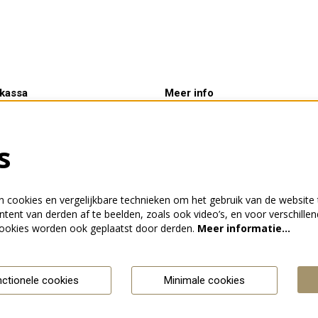
kassa
Meer info
tijden:
Verhuur
rij 10.00 - 14.00 uur &
Kaartverkoop
s
voor aanvang van een
ing
 cookies en vergelijkbare technieken om het gebruik van de website 
tent van derden af te beelden, zoals ook video’s, en voor verschille
ookies worden ook geplaatst door derden.
Meer informatie…
nctionele cookies
Minimale cookies