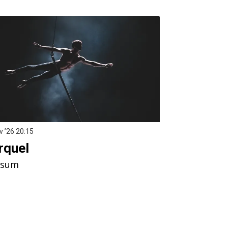
v ’26
20:15
rquel
isum