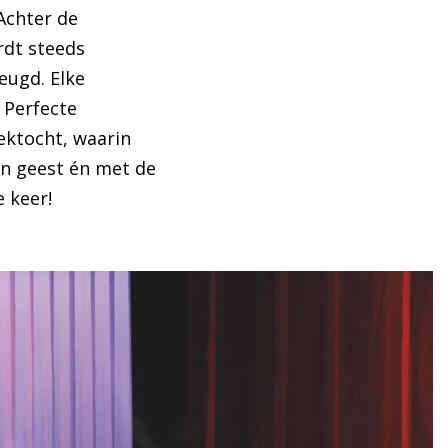
 Achter de
rdt steeds
eugd. Elke
 Perfecte
ektocht, waarin
an geest én met de
 keer!