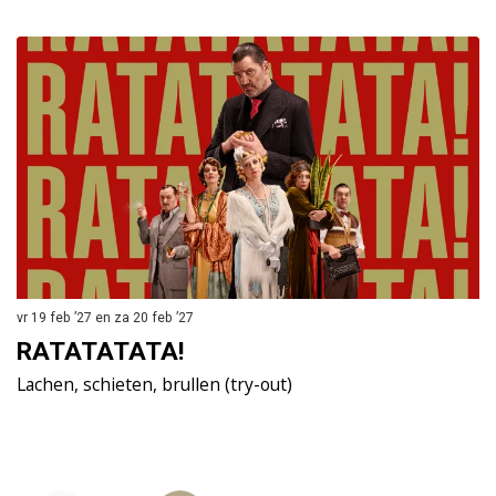
Overslaan
vr 19 feb ’27
en
za 20 feb ’27
vr
RATATATATA!
J
Lachen, schieten, brullen (try-out)
J