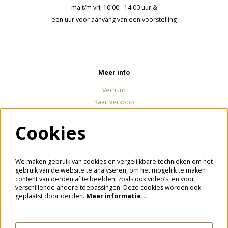
ma t/m vrij 10.00 - 14.00 uur &
een uur voor aanvang van een voorstelling
Meer info
Verhuur
Kaartverkoop
Cookies
Volg ons
We maken gebruik van cookies en vergelijkbare technieken om het
gebruik van de website te analyseren, om het mogelijk te maken
content van derden af te beelden, zoals ook video’s, en voor
verschillende andere toepassingen. Deze cookies worden ook
Meld je aan voor de nieuwsbrief
geplaatst door derden.
Meer informatie…