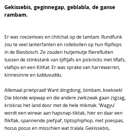
Gekissebis, geginnegap, geblabla, de ganse
rambam.
Er was roezemoes en chitchat op de tamtam. Rundfunk
zou te veel lanterfanten en rollebollen op hun flipflops
in de Biesbosch. Ze zouden hutjemutje flierefluiten
tussen de stinkstank van tjiftjafs en picknicks met liflafs,
vlaflips en een KitKat. Er was sprake van harrewarren,
kinnesinne en ludduvuddu.
Allemaal prietpraat! Want dingdong, bimbam, koekoek!
Die blonde wipwap en die andere zwikzwak gaan zigzag,
kriskras het land door met de hele mikmak. ‘Wagyu’
wordt een wirwar aan hapsnap-tiktak, hier en daar een
flikflak, spannende piefpaf, tiptophiphop, met poespas,
hocus pocus en misschien wat tralala. Gekissebis,