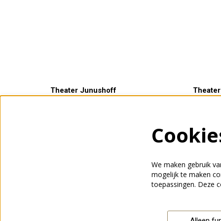
Theater Junushoff
Theater
Plantsoen 3
Openings
6701 AS Wageningen
ma t/m v
Cookie
0317 465500
een uur 
info@junushoff.nl
voorstell
We maken gebruik van
mogelijk te maken con
toepassingen. Deze c
Alleen fu