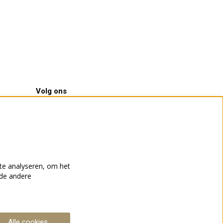
Volg ons
Meld je aan voor de nieuwsbrief
te analyseren, om het
nde andere
Aanmelden
Deze site wordt beschermd door reCAPTCHA, dataverwerking
Alle cookies