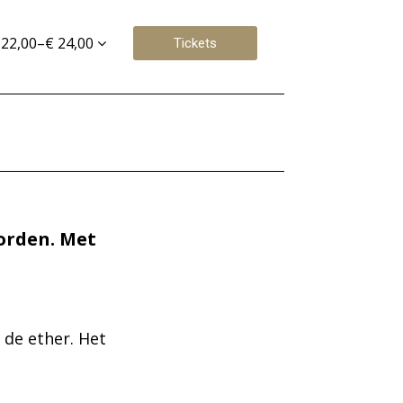
 22,00–€ 24,00
Tickets
worden. Met
r de ether. Het