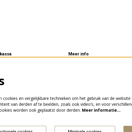
kassa
Meer info
tijden:
Verhuur
rij 10.00 - 14.00 uur &
Kaartverkoop
s
voor aanvang van een
ing
 cookies en vergelijkbare technieken om het gebruik van de website 
tent van derden af te beelden, zoals ook video’s, en voor verschille
ookies worden ook geplaatst door derden.
Meer informatie…
nctionele cookies
Minimale cookies