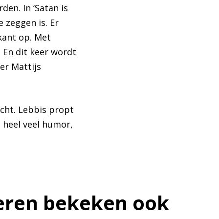
den. In ‘Satan is
e zeggen is. Er
kant op. Met
. En dit keer wordt
er Mattijs
icht. Lebbis propt
t heel veel humor,
ren bekeken ook