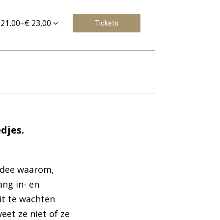
 21,00–€ 23,00
Tickets
djes.
 idee waarom,
ang in- en
it te wachten
eet ze niet of ze