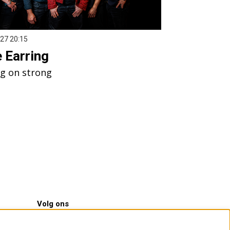
 ’27
20:15
 Earring
g on strong
Volg ons