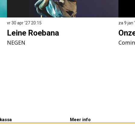
vr 30 apr ’27
20:15
za 9 jan
Leine Roebana
Onze
NEGEN
Comin
kassa
Meer info
tijden:
Verhuur