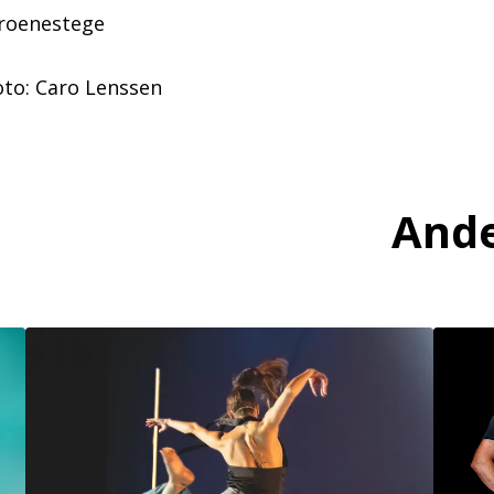
Groenestege
oto: Caro Lenssen
Ande