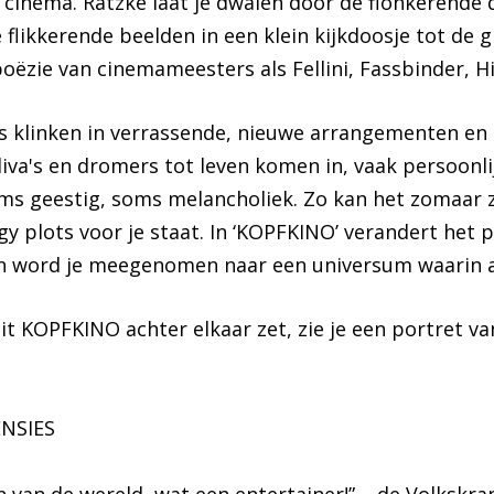
 cinema. Ratzke laat je dwalen door de flonkerend
e flikkerende beelden in een klein kijkdoosje tot de 
oëzie van cinemameesters als Fellini, Fassbinder, H
s klinken in verrassende, nieuwe arrangementen en
iva's en dromers tot leven komen in, vaak persoonli
ms geestig, soms melancholiek. Zo kan het zomaar z
gy plots voor je staat. In ‘KOPFKINO’ verandert het 
n word je meegenomen naar een universum waarin all
 uit KOPFKINO achter elkaar zet, zie je een portret va
NSIES