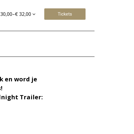
 30,00–€ 32,00
Tickets
k en word je
!
night Trailer: