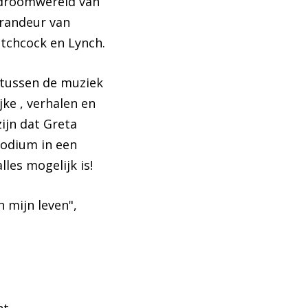
e droomwereld van
grandeur van
itchcock en Lynch.
 tussen de muziek
jke , verhalen en
ijn dat Greta
podium in een
es mogelijk is!
n mijn leven",