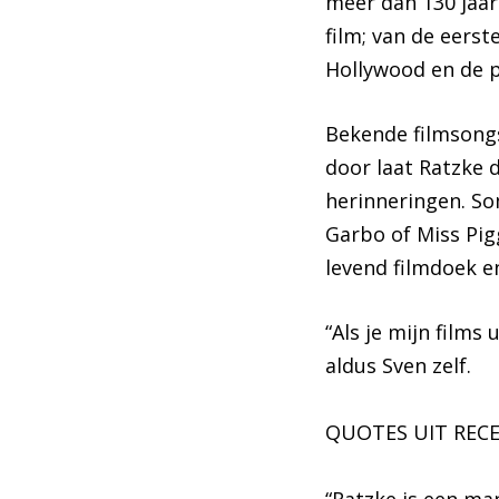
meer dan 130 jaar
film; van de eerst
Hollywood en de p
Bekende filmsong
door laat Ratzke d
herinneringen. So
Garbo of Miss Pig
levend filmdoek e
“Als je mijn films
aldus Sven zelf.
QUOTES UIT RECE