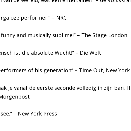
n van de wereld, wat een entertainer!” – de Volkskra
ergaloze performer.” – NRC
l, funny and musically sublime!” – The Stage London
sch ist die absolute Wucht!” – Die Welt
performers of his generation” – Time Out, New York
aak je vanaf de eerste seconde volledig in zijn ban. H
r Morgenpost
 see.” – New York Press