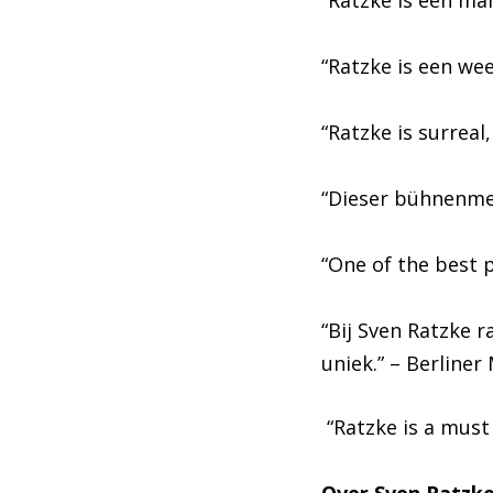
“Ratzke is een ma
“Ratzke is een we
“Ratzke is surrea
“Dieser bühnenmen
“One of the best 
“Bij Sven Ratzke r
uniek.” – Berline
“Ratzke is a must