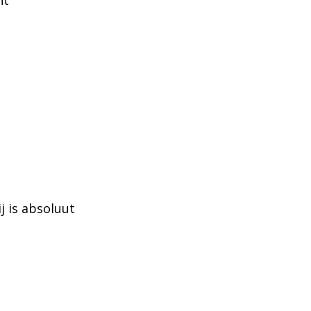
nt
ij is absoluut