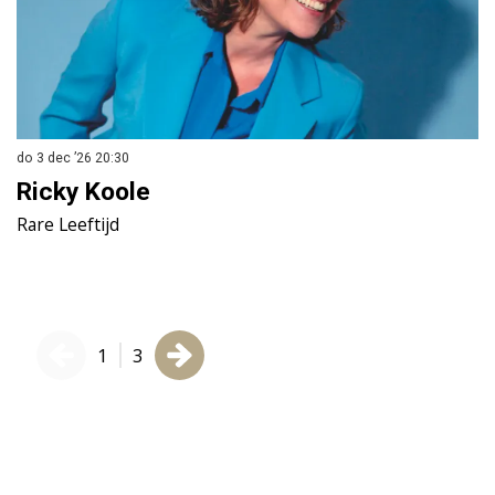
do 3 dec ’26
20:30
vr
Ricky Koole
P
Rare Leeftijd
M
1
3