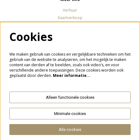
Verhuur
Kaartverkoop
Cookies
Volg ons
We maken gebruik van cookies en vergelijkbare technieken om het
gebruik van de website te analyseren, om het mogelijk te maken
content van derden af te beelden, zoals ook video’s, en voor
verschillende andere toepassingen. Deze cookies worden ook
Meld je aan voor de nieuwsbrief
geplaatst door derden.
Meer informatie…
Alleen functionele cookies
Aanmelden
Minimale cookies
Deze site wordt beschermd door reCAPTCHA, dataverwerking gebeurt in overeenstemming met de
Cloud Data Processing
Addendum
van Google.
Alle cookies