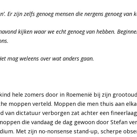
an’. Er zijn zelfs genoeg mensen die nergens genoeg van 
Inzoomen
avond kijken waar we echt genoeg van hebben. Beginnend
 ons.
Het mag weleens over wat anders gaan.
 kind hele zomers door in Roemenië bij zijn grootou
he moppen verteld. Moppen die men thuis aan elkaa
d van dictatuur verborgen zat achter een fineerlaa
oppen die vandaag de dag gewoon door Stefan ver
ium. Met zijn no-nonsense stand-up, scherpe obser