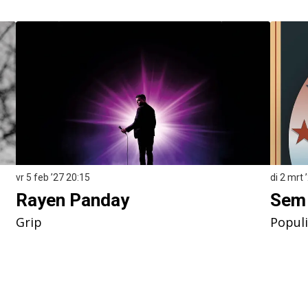
vr 5 feb ’27
20:15
di 2 mrt 
Rayen Panday
Sem 
Grip
Popul