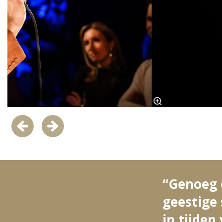
“Genoeg o
geestige
in tijde