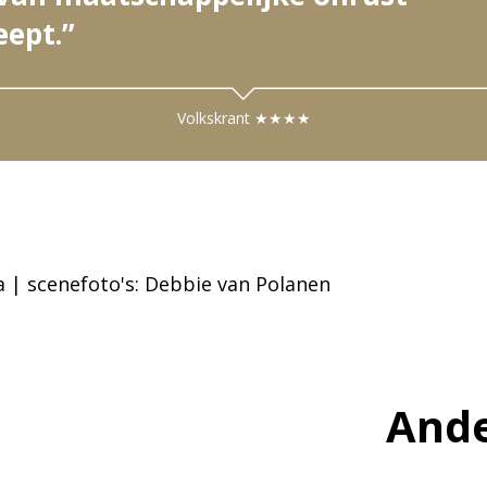
eept.”
Volkskrant ★★★★
ia | scenefoto's: Debbie van Polanen
Ande