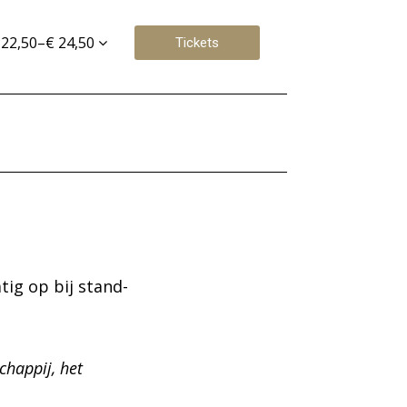
 22,50–€ 24,50
Tickets
tig op bij stand-
chappij, het