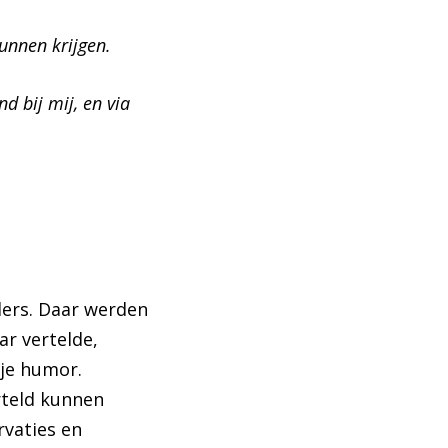
kunnen krijgen.
 bij mij, en via
ders. Daar werden
r vertelde,
gje humor.
teld kunnen
vaties en