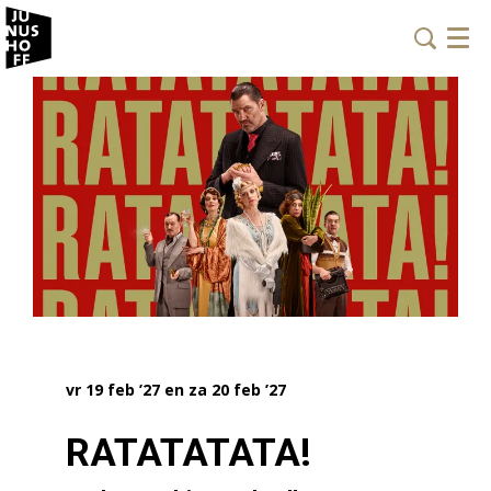
Menu
vr 19 feb ’27
en
za 20 feb ’27
RATATATATA!