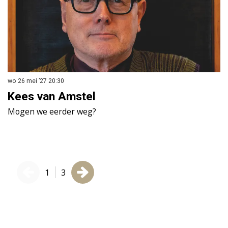
wo 26 mei ’27
20:30
di
Kees van Amstel
M
Mogen we eerder weg?
L
1
3