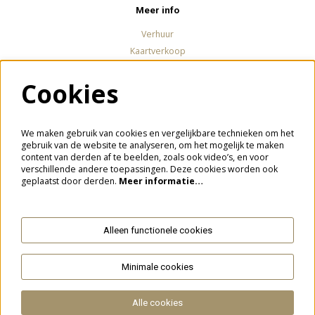
Meer info
Verhuur
Kaartverkoop
Cookies
Volg ons
We maken gebruik van cookies en vergelijkbare technieken om het
gebruik van de website te analyseren, om het mogelijk te maken
content van derden af te beelden, zoals ook video’s, en voor
verschillende andere toepassingen. Deze cookies worden ook
Meld je aan voor de nieuwsbrief
geplaatst door derden.
Meer informatie…
Alleen functionele cookies
Aanmelden
Minimale cookies
Deze site wordt beschermd door reCAPTCHA, dataverwerking gebeurt in overeenstemming met de
Cloud Data Processing
Addendum
van Google.
Alle cookies