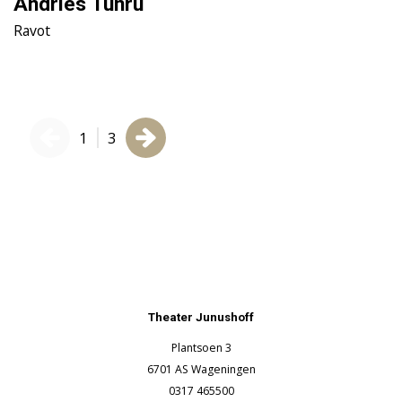
Andries Tunru
J
Ravot
D
1
3
Theater Junushoff
Plantsoen 3
6701 AS Wageningen
0317 465500