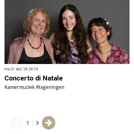
ma 21 dec ’26
20:15
ma
Concerto di Natale
S
Kamermuziek Wageningen
K
1
3