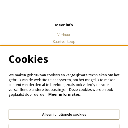
Meer info
Verhuur
Kaartverkoop
Cookies
Volg ons
We maken gebruik van cookies en vergelijkbare technieken om het
gebruik van de website te analyseren, om het mogelijk te maken
content van derden af te beelden, zoals ook video’s, en voor
verschillende andere toepassingen. Deze cookies worden ook
Meld je aan voor de nieuwsbrief
geplaatst door derden.
Meer informatie…
Alleen functionele cookies
Aanmelden