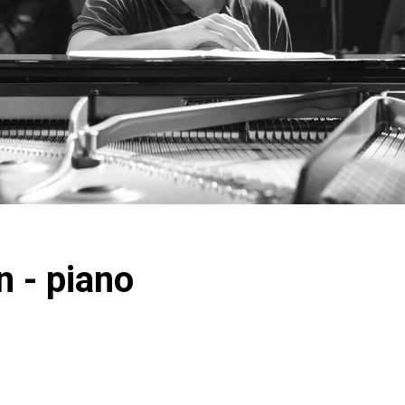
 - piano
n