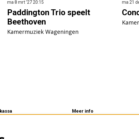
ma 8 mrt ’27
20:15
ma 21 d
Paddington Trio speelt
Conc
Beethoven
Kamer
Kamermuziek Wageningen
kassa
Meer info
tijden:
Verhuur
rij 10.00 - 14.00 uur &
Kaartverkoop
voor aanvang van een