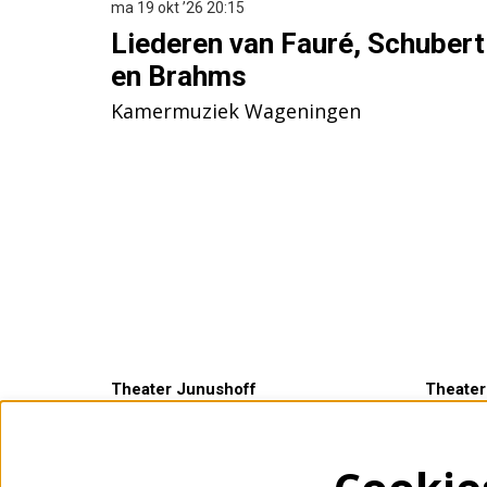
ma 19 okt ’26
20:15
Liederen van Fauré, Schubert
en Brahms
Kamermuziek Wageningen
Theater Junushoff
Theater
Plantsoen 3
Openings
6701 AS Wageningen
ma t/m v
0317 465500
een uur 