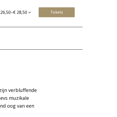
 26,50–€ 28,50
Tickets
ijn verbluffende
jevs muzikale
end oog van een