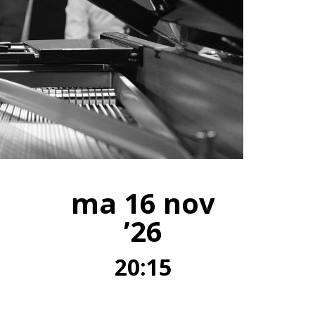
ma 16 nov
’26
20:15