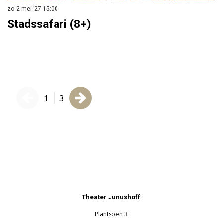
zo
zo 2 mei ’27
15:00
S
Stadssafari (8+)
Ho
1
3
Theater Junushoff
Plantsoen 3