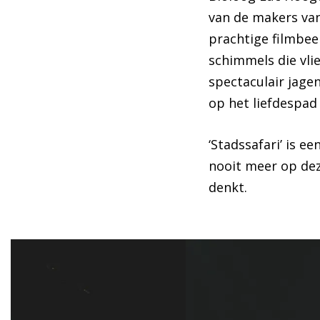
van de makers van
prachtige filmbee
schimmels die vli
spectaculair jagen
op het liefdespad
‘Stadssafari’ is e
nooit meer op deze
denkt.
Overslaan