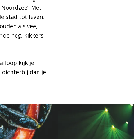
e Noordzee’. Met
 stad tot leven:
ouden als vee,
r de heg, kikkers
floop kijk je
 dichterbij dan je