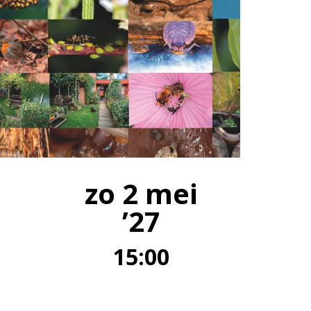
zo 2 mei
’27
15:00