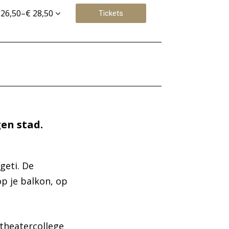
 26,50–€ 28,50
Tickets
gen stad.
Inzoomen
geti. De
op je balkon, op
 theatercollege