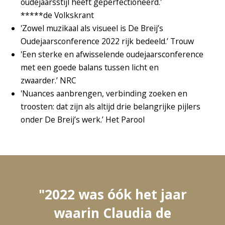
oudejaarsstijl heeft geperfectioneerd.'
*****de Volkskrant
'Zowel muzikaal als visueel is De Breij’s
Oudejaarsconference 2022 rijk bedeeld.’ Trouw
'Een sterke en afwisselende oudejaarsconference
met een goede balans tussen licht en
zwaarder.’ NRC
'Nuances aanbrengen, verbinding zoeken en
troosten: dat zijn als altijd drie belangrijke pijlers
onder De Breij’s werk.’ Het Parool
Overslaan
"2022 was óók het jaar
waarin Claudia de