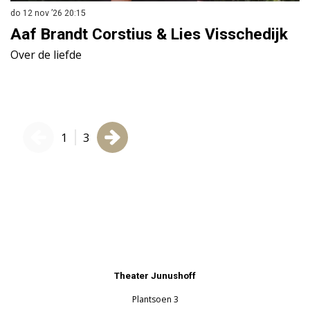
do 12 nov ’26
20:15
wo
Aaf Brandt Corstius & Lies Visschedijk
K
Over de liefde
M
1
3
Theater Junushoff
Plantsoen 3