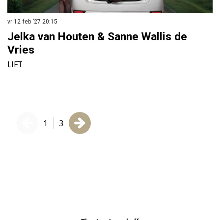
vr 12 feb ’27
20:15
wo
Jelka van Houten & Sanne Wallis de
V
Vries
N
LIFT
1
3