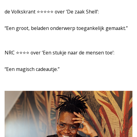
de Volkskrant ⭐️⭐️⭐️⭐️⭐️ over ‘De zaak Shell’:
“Een groot, beladen onderwerp toegankelijk gemaakt.”
NRC ⭐️⭐️⭐️⭐️ over ‘Een stukje naar de mensen toe’:
“Een magisch cadeautje.”