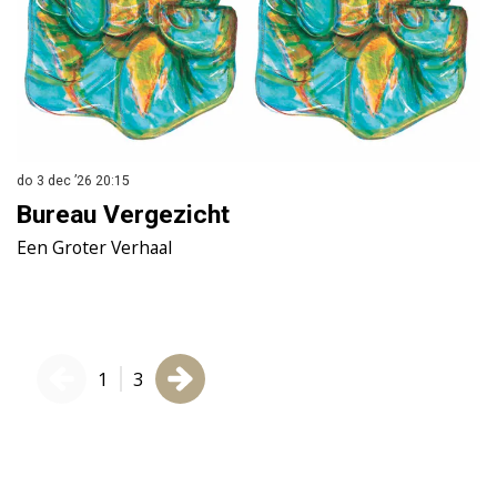
do 3 dec ’26
20:15
wo
Bureau Vergezicht
L
Een Groter Verhaal
L
1
3