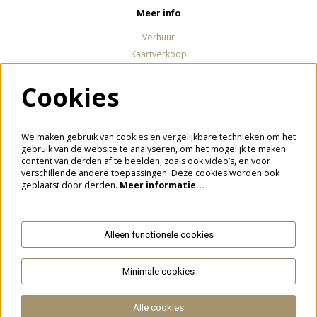
Meer info
Verhuur
Kaartverkoop
Cookies
Volg ons
We maken gebruik van cookies en vergelijkbare technieken om het
gebruik van de website te analyseren, om het mogelijk te maken
content van derden af te beelden, zoals ook video’s, en voor
verschillende andere toepassingen. Deze cookies worden ook
Meld je aan voor de nieuwsbrief
geplaatst door derden.
Meer informatie…
Alleen functionele cookies
Aanmelden
Minimale cookies
Deze site wordt beschermd door reCAPTCHA, dataverwerking gebeurt in overeenstemming met de
Cloud Data Processing
Addendum
van Google.
Alle cookies