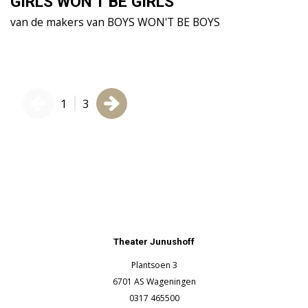
GIRLS WON'T BE GIRLS
L
van de makers van BOYS WON'T BE BOYS
D
1
3
Theater Junushoff
Plantsoen 3
6701 AS Wageningen
0317 465500