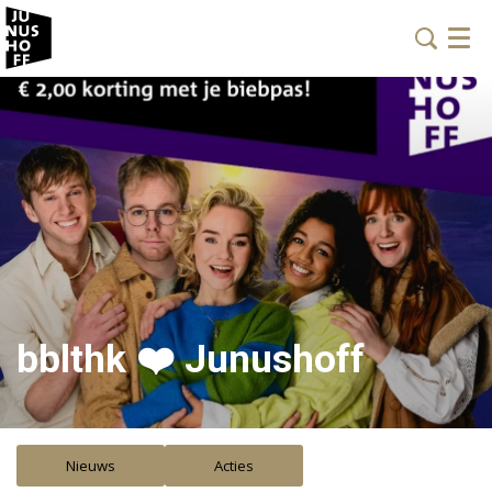
Menu
bblthk ❤️ Junushoff
Nieuws
Acties