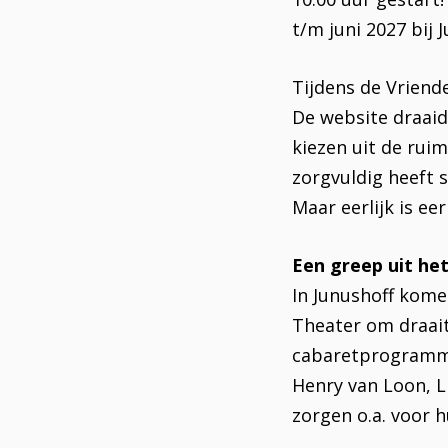
t/m juni 2027 bij 
Tijdens de Vriend
De website draaide
kiezen uit de rui
zorgvuldig heeft 
Maar eerlijk is ee
men
Een greep uit h
In Junushoff kome
Theater om draait
cabaretprogramma 
Henry van Loon, L
zorgen o.a. voor 