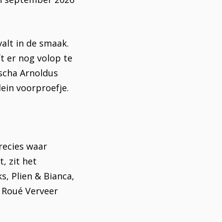
alt in de smaak.
ft er nog volop te
Ischa Arnoldus
ein voorproefje.
Inzoomen
recies waar
, zit het
, Plien & Bianca,
 Roué Verveer