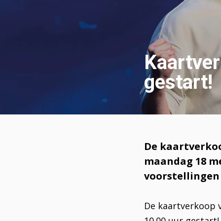
Kaartve
gestart!
De kaartverkoo
maandag 18 mei
voorstellingen 
De kaartverkoop 
10.00 uur gestart!