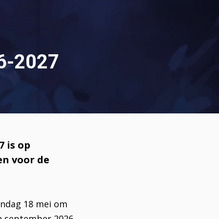
26-2027
 is op
en voor de
andag 18 mei om
van september 2026