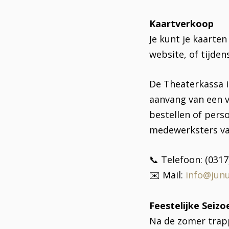
Kaartverkoop
Je kunt je kaarte
website, of tijde
De Theaterkassa i
aanvang van een vo
bestellen of pers
medewerksters va
📞 Telefoon: (0317
✉️ Mail:
info@junu
Feestelijke Seiz
Na de zomer trapp