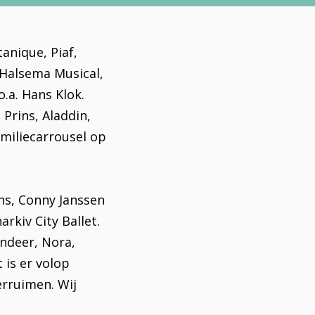
anique, Piaf,
 Halsema Musical,
.a. Hans Klok.
Prins, Aladdin,
miliecarrousel op
ans, Conny Janssen
kiv City Ballet.
indeer, Nora,
 is er volop
erruimen. Wij