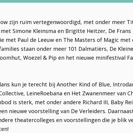
ow zijn ruim vertegenwoordigd, met onder meer Tit
met Simone Kleinsma en Brigitte Heitzer, De Frans
ilie met Paul de Leeuw en The Masters of Magic met o
families staan onder meer 101 Dalmatiërs, De Kleine 
omhut, Woezel & Pip en het nieuwe minifestival Fa
ans kun je terecht bij Another Kind of Blue, Introd
Collective, LeineRoebana en Het Zwanenmeer van Char
bod is sterk, met onder andere Richard III, Baby Re
een nieuwe voorstelling van De Verleiders. Daarnaast
dere theatercolleges en voorstellingen die je blik v
ten!