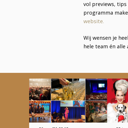
vol previews, tips
programma maken
website.
Wij wensen je hee
hele team én alle 
Overslaan