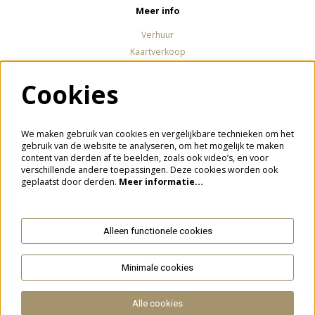
Meer info
Verhuur
Kaartverkoop
Cookies
Volg ons
We maken gebruik van cookies en vergelijkbare technieken om het
gebruik van de website te analyseren, om het mogelijk te maken
content van derden af te beelden, zoals ook video’s, en voor
verschillende andere toepassingen. Deze cookies worden ook
Meld je aan voor de nieuwsbrief
geplaatst door derden.
Meer informatie…
Alleen functionele cookies
Aanmelden
Minimale cookies
Deze site wordt beschermd door reCAPTCHA, dataverwerking gebeurt in overeenstemming met de
Cloud Data Processing
Addendum
van Google.
Alle cookies