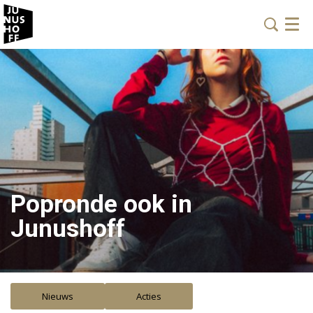
Menu
Popronde ook in
Junushoff
Nieuws
Acties