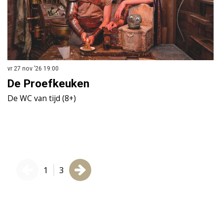
vr 27 nov ’26
19:00
di
De Proefkeuken
T
K
De WC van tijd (8+)
Th
1
3