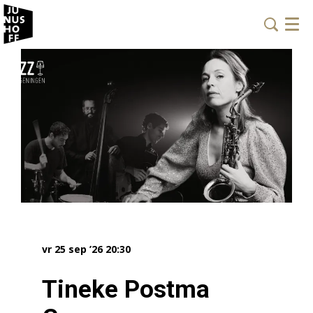
Menu
vr 25 sep ’26
20:30
Tineke Postma