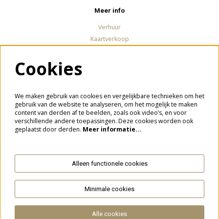
Meer info
Verhuur
Kaartverkoop
Cookies
Volg ons
We maken gebruik van cookies en vergelijkbare technieken om het
gebruik van de website te analyseren, om het mogelijk te maken
content van derden af te beelden, zoals ook video’s, en voor
verschillende andere toepassingen. Deze cookies worden ook
Meld je aan voor de nieuwsbrief
geplaatst door derden.
Meer informatie…
Alleen functionele cookies
Aanmelden
Minimale cookies
Deze site wordt beschermd door reCAPTCHA, dataverwerking gebeurt in overeenstemming met de
Cloud Data Processing
Addendum
van Google.
Alle cookies