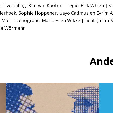
| vertaling: Kim van Kooten | regie: Erik Whien | sp
derhoek, Sophie Höppener, Ṣayọ Cadmus en Evrim Ak
Mol | scenografie: Marloes en Wikke | licht: Julian 
ka Wörmann
Ande