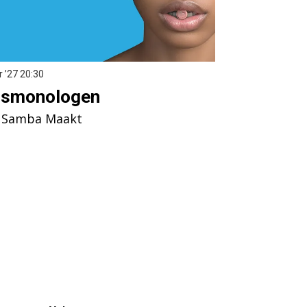
r ’27
20:30
gsmonologen
 Samba Maakt