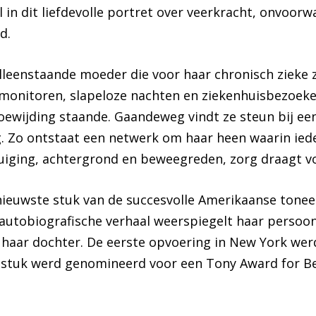
 in dit liefdevolle portret over veerkracht, onvoorw
d.
alleenstaande moeder die voor haar chronisch zieke z
onitoren, slapeloze nachten en ziekenhuisbezoeken
oewijding staande. Gaandeweg vindt ze steun bij e
. Zo ontstaat een netwerk om haar heen waarin iede
uiging, achtergrond en beweegreden, zorg draagt v
t nieuwste stuk van de succesvolle Amerikaanse tonee
autobiografische verhaal weerspiegelt haar persoon
 haar dochter. De eerste opvoering in New York wer
stuk werd genomineerd voor een Tony Award for Be