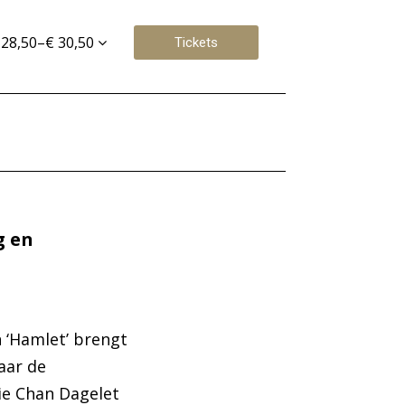
 28,50–€ 30,50
Tickets
g en
n ‘Hamlet’ brengt
aar de
ie Chan Dagelet