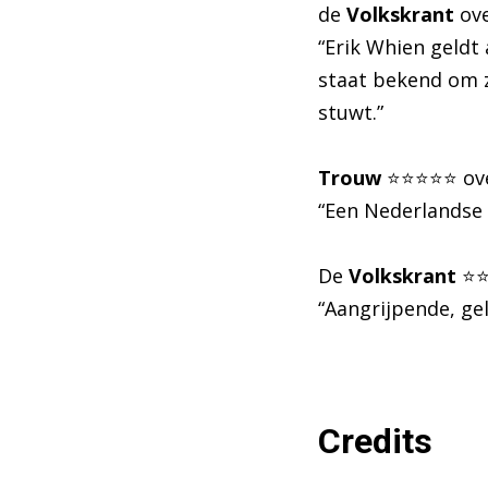
de
Volkskrant
ove
“Erik Whien geldt
staat bekend om z
stuwt.”
Trouw
⭐️⭐️⭐️⭐️⭐️ o
“Een Nederlandse b
De
Volkskrant
⭐️⭐
“Aangrijpende, g
Credits