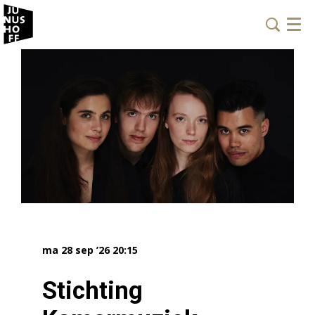
Menu
ma 28 sep ’26
20:15
Stichting