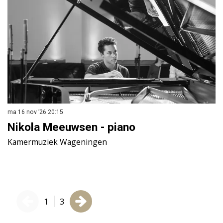
ma 16 nov ’26
20:15
ma
Nikola Meeuwsen - piano
S
Kamermuziek Wageningen
K
1
3