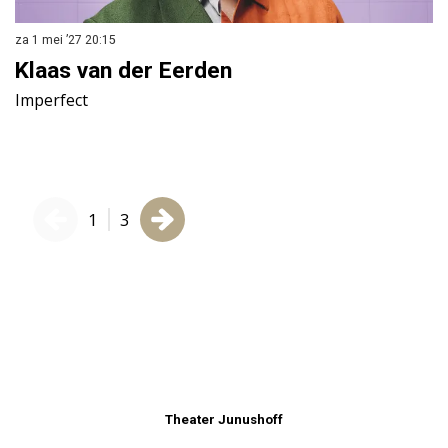
za 1 mei ’27
20:15
wo
Klaas van der Eerden
W
Imperfect
me
1
3
Theater Junushoff