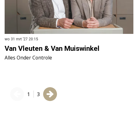
wo 31 mrt ’27
20:15
vr
Van Vleuten & Van Muiswinkel
J
Alles Onder Controle
P
1
3