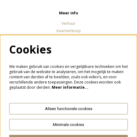
Meer info
Verhuur
Kaartverkoop
Cookies
Volg ons
We maken gebruik van cookies en vergelijkbare technieken om het
gebruik van de website te analyseren, om het mogelijk te maken
content van derden af te beelden, zoals ook video’s, en voor
verschillende andere toepassingen. Deze cookies worden ook
Meld je aan voor de nieuwsbrief
geplaatst door derden.
Meer informatie…
Alleen functionele cookies
Aanmelden
Minimale cookies
Deze site wordt beschermd door reCAPTCHA, dataverwerking gebeurt in overeenstemming met de
Cloud Data Processing
Addendum
van Google.