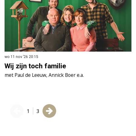
wo 11 nov ’26
20:15
wo
Wij zijn toch familie
C
met Paul de Leeuw, Annick Boer e.a.
Sm
1
3