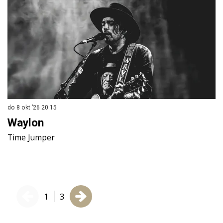
do 8 okt ’26
20:15
vr
Waylon
L
Time Jumper
L
1
3